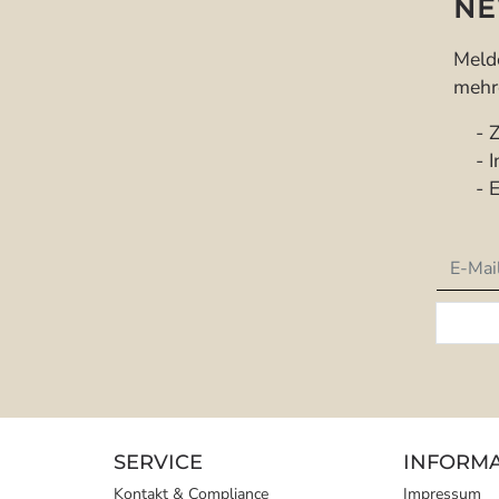
NE
Melde
mehre
- Zu
- In
- Ex
Newsle
SERVICE
INFORM
Kontakt & Compliance
Impressum