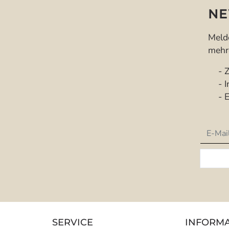
NE
Melde
mehre
- Zu
- In
- Ex
Newsle
SERVICE
INFORM