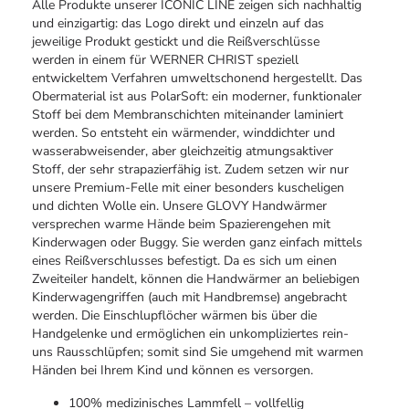
Alle Produkte unserer ICONIC LINE zeigen sich nachhaltig
und einzigartig: das Logo direkt und einzeln auf das
jeweilige Produkt gestickt und die Reißverschlüsse
werden in einem für WERNER CHRIST speziell
entwickeltem Verfahren umweltschonend hergestellt. Das
Obermaterial ist aus PolarSoft: ein moderner, funktionaler
Stoff bei dem Membranschichten miteinander laminiert
werden. So entsteht ein wärmender, winddichter und
wasserabweisender, aber gleichzeitig atmungsaktiver
Stoff, der sehr strapazierfähig ist. Zudem setzen wir nur
unsere Premium-Felle mit einer besonders kuscheligen
und dichten Wolle ein. Unsere GLOVY Handwärmer
versprechen warme Hände beim Spazierengehen mit
Kinderwagen oder Buggy. Sie werden ganz einfach mittels
eines Reißverschlusses befestigt. Da es sich um einen
Zweiteiler handelt, können die Handwärmer an beliebigen
Kinderwagengriffen (auch mit Handbremse) angebracht
werden. Die Einschlupflöcher wärmen bis über die
Handgelenke und ermöglichen ein unkompliziertes rein-
uns Rausschlüpfen; somit sind Sie umgehend mit warmen
Händen bei Ihrem Kind und können es versorgen.
100% medizinisches Lammfell – vollfellig